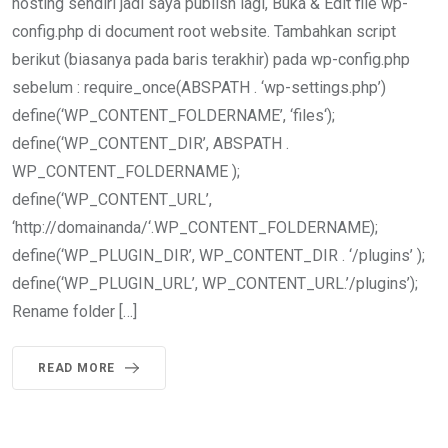
hosting sendiri jadi saya publish lagi, Buka & Edit file wp-
config.php di document root website. Tambahkan script
berikut (biasanya pada baris terakhir) pada wp-config.php
sebelum : require_once(ABSPATH . ‘wp-settings.php’)
define(‘WP_CONTENT_FOLDERNAME’, ‘files‘);
define(‘WP_CONTENT_DIR’, ABSPATH .
WP_CONTENT_FOLDERNAME );
define(‘WP_CONTENT_URL’,
‘http://domainanda/‘.WP_CONTENT_FOLDERNAME);
define(‘WP_PLUGIN_DIR’, WP_CONTENT_DIR . ‘/plugins’ );
define(‘WP_PLUGIN_URL’, WP_CONTENT_URL.’/plugins’);
Rename folder […]
READ MORE