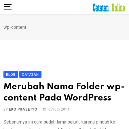
Skip
to
content
wp-content
BLOG
CATATAN
Merubah Nama Folder wp-
content Pada WordPress
BY
EKO PRASETYO
07/05/2014
Sebenarnya ini cara sudah lama sekali, karena pindah ke