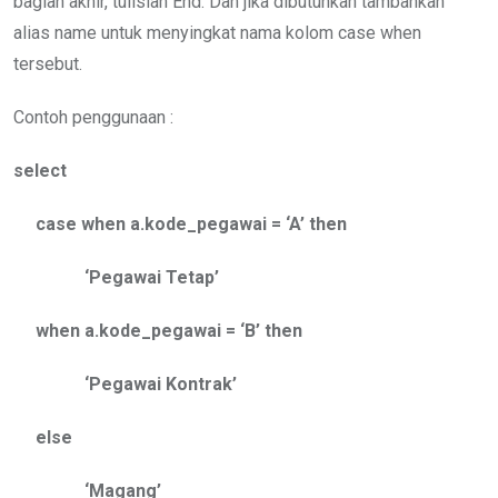
bagian akhir, tulislah End. Dan jika dibutuhkan tambahkan
alias name untuk menyingkat nama kolom case when
tersebut.
Contoh penggunaan :
select
case when a.kode_pegawai = ‘A’ then
‘Pegawai Tetap’
when a.kode_pegawai = ‘B’ then
‘Pegawai Kontrak’
else
‘Magang’