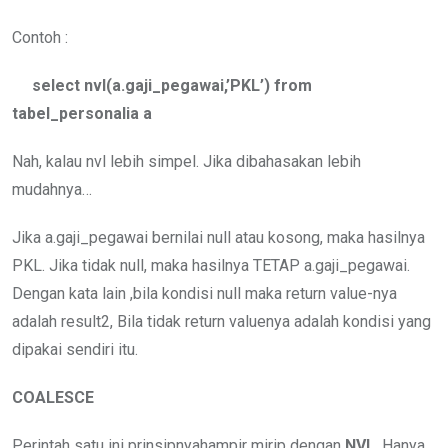
Contoh :
select nvl(a.gaji_pegawai,’PKL’) from
tabel_personalia a
Nah, kalau nvl lebih simpel. Jika dibahasakan lebih
mudahnya…
Jika a.gaji_pegawai bernilai null atau kosong, maka hasilnya
PKL. Jika tidak null, maka hasilnya TETAP a.gaji_pegawai.
Dengan kata lain ,bila kondisi null maka return value-nya
adalah result2, Bila tidak return valuenya adalah kondisi yang
dipakai sendiri itu.
COALESCE
Perintah satu ini prinsipnyahampir mirip dengan
NVL
. Hanya