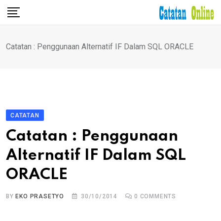
Skip
to
content
Catatan : Penggunaan Alternatif IF Dalam SQL ORACLE
CATATAN
Catatan : Penggunaan
Alternatif IF Dalam SQL
ORACLE
BY
EKO PRASETYO
30/10/2014
0
COMMENTS