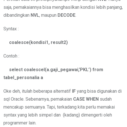
saja, pemakaiannya bisa menghasilkan kondisi lebih panjang,
dibandingkan
NVL
, maupun
DECODE
.
Syntax :
coalesce(kondisi1, result2)
Contoh :
select coalescel(a.gaji_pegawai,’PKL’) from
tabel_personalia a
Oke deh, itulah beberapa alternatif
IF
yang bisa digunakan di
sql Oracle. Sebenarnya, pemakaian
CASE WHEN
sudah
mencakup semuanya. Tapi, terkadang kita perlu memakai
syntax yang lebih simpel dan (kadang) dimengerti oleh
programmer lain.