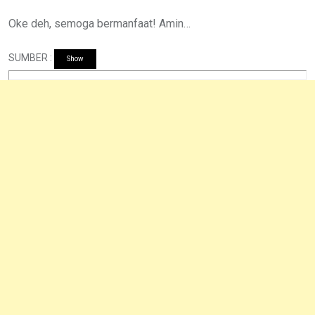
Oke deh, semoga bermanfaat! Amin…
SUMBER :