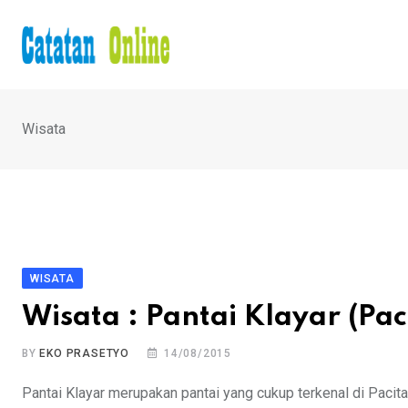
Skip
to
content
Wisata
WISATA
Wisata : Pantai Klayar (Pa
BY
EKO PRASETYO
14/08/2015
Pantai Klayar merupakan pantai yang cukup terkenal di Pacita