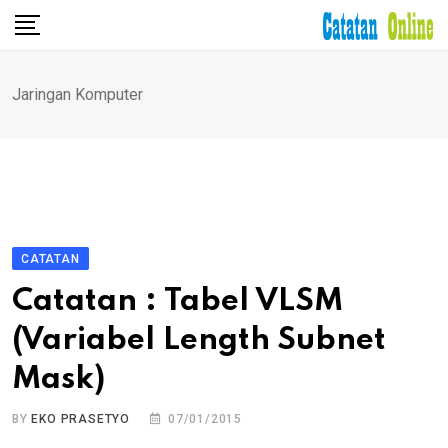
Skip
to
content
Jaringan Komputer
CATATAN
Catatan : Tabel VLSM
(Variabel Length Subnet
Mask)
BY
EKO PRASETYO
07/01/2015